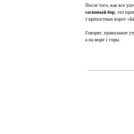
После того, как все ул
сосновый бор
, это пр
т крепостных ворот «Б
Говорят, правильное ут
а на море с горы.