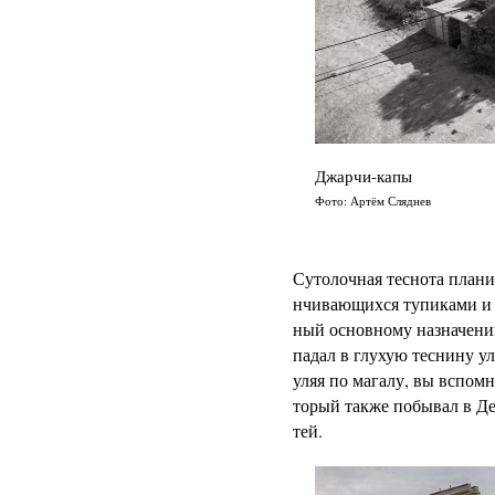
Джарчи-капы
Фото: Артём Сляднев
Сутолочная теснота плани
нчивающихся тупиками и 
ный основному назначению 
падал в глухую теснину у
уляя по магалу, вы вспом
торый также побывал в Де
тей.