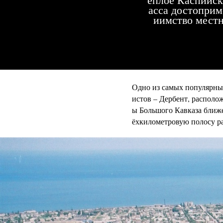
асса достоприм
иимство местн
Одно из самых популярных
истов – Дербент, располо
ы Большого Кавказа ближе
ёхкилометровую полосу р