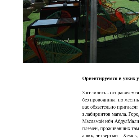
Ориентируемся в узких 
Заселились - отправляемся
без проводника, но местн
вас обязательно приглася
з лабиринтов магала. Горо
Масламой ибн АбдулМалико
племен, проживавших там:
ашкъ, четвертый – Хемсъ,