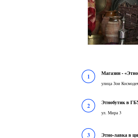
Магазин - «Этн
1
улица Зои Космоде
Этнобутик в ГБ
2
ул. Мира 3
3
Этно-лавка в ц